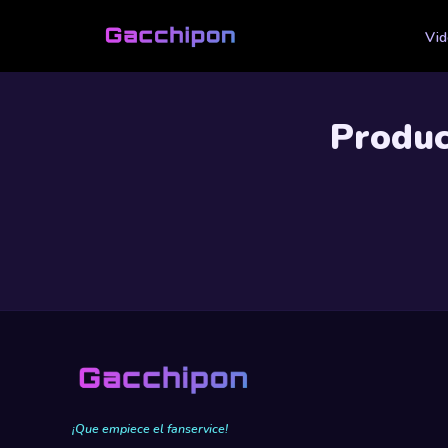
Saltar al contenido
Vid
Produc
¡Que empiece el fanservice!